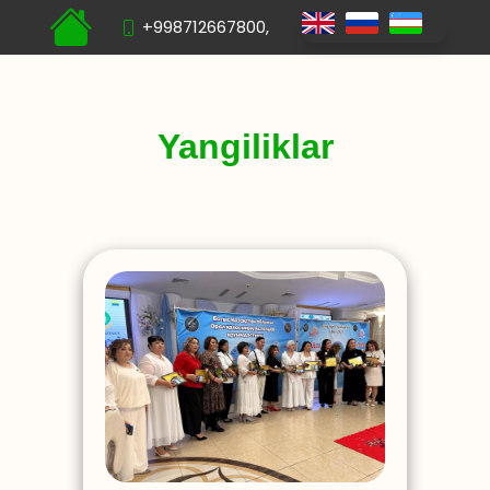
+998712667800,
Yangiliklar