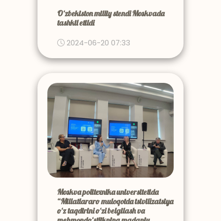
O‘zbekiston milliy stendi Moskvada
tashkil etildi
2024-06-20 07:33
Moskva politexnika universitetida
“Millatlararo muloqotda tsivilizatsiya
o‘z taqdirini o‘zi belgilash va
mehmondo‘stlikning madaniy