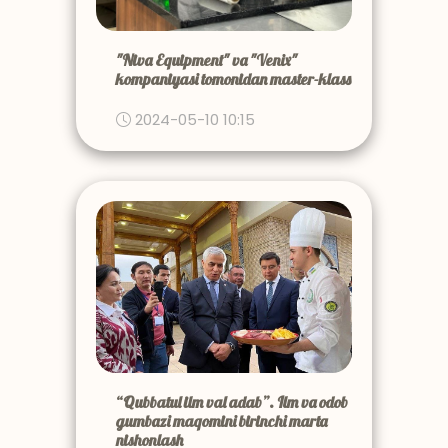
"Niva Equipment" va "Venix"
kompaniyasi tomonidan master-klass
2024-05-10 10:15
“Qubbatul ilm val adab”. Ilm va odob
gumbazi maqomini birinchi marta
nishonlash