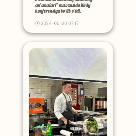
an’analari” mavzusida ilmiy
konferensiya bo‘lib o‘tdi.
2024-06-20 07:17