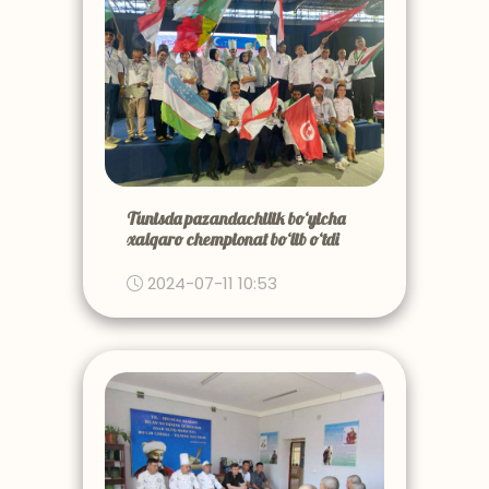
Tunisda pazandachilik bo‘yicha
xalqaro chempionat bo‘lib o‘tdi
2024-07-11 10:53