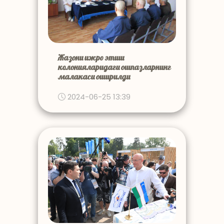
Жазони ижро этиш
колонияларидаги ошпазларнинг
малакаси оширилди
2024-06-25 13:39