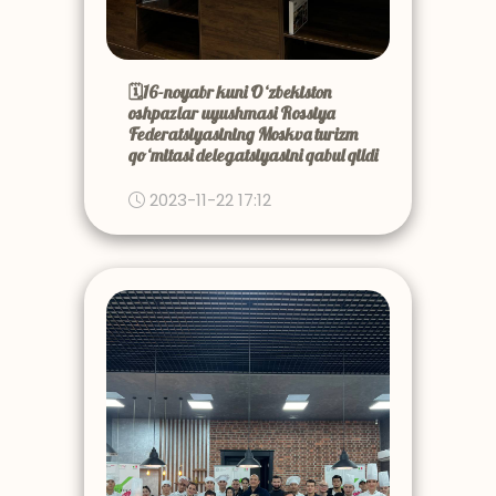
🗓16-noyabr kuni Oʻzbekiston
oshpazlar uyushmasi Rossiya
Federatsiyasining Moskva turizm
qoʻmitasi delegatsiyasini qabul qildi
2023-11-22 17:12