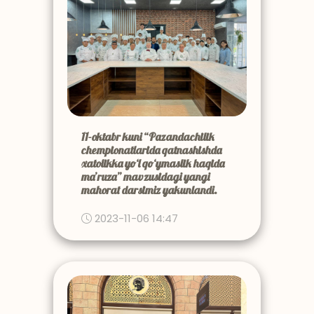
11-oktabr kuni “Pazandachilik
chempionatlarida qatnashishda
xatolikka yo‘l qo‘ymaslik haqida
ma’ruza” mavzusidagi yangi
mahorat darsimiz yakunlandi.
2023-11-06 14:47