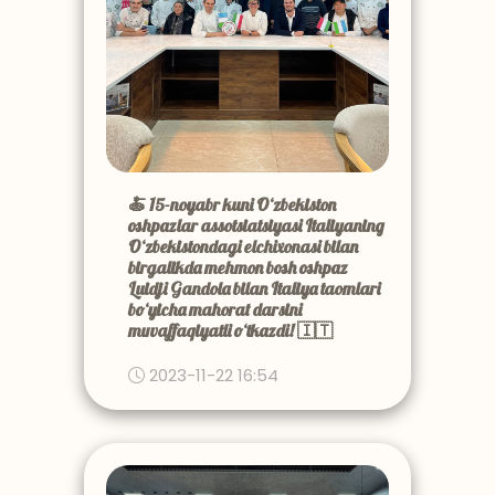
🍝 15-noyabr kuni O‘zbekiston
oshpazlar assotsiatsiyasi Italiyaning
O‘zbekistondagi elchixonasi bilan
birgalikda mehmon bosh oshpaz
Luidji Gandola bilan Italiya taomlari
bo‘yicha mahorat darsini
muvaffaqiyatli o‘tkazdi! 🇮🇹
2023-11-22 16:54