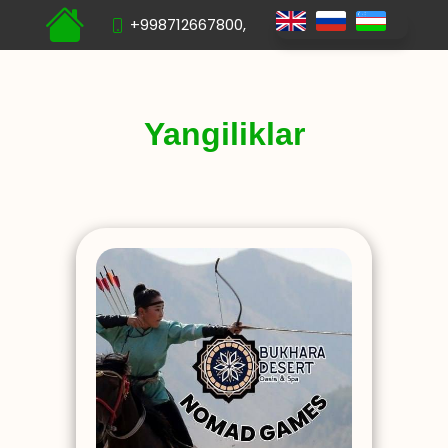
+998712667800,
Yangiliklar