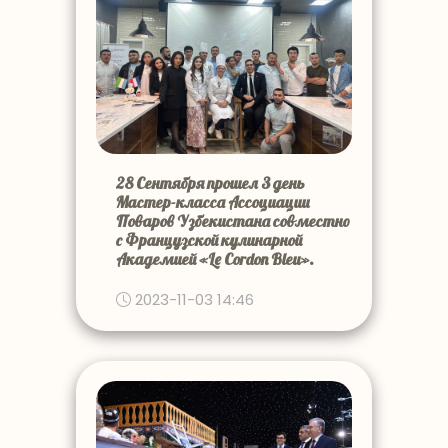
28 Сентября прошел 3 день
Мастер-класса Ассоциации
Поваров Узбекистана совместно
с Французской кулинарной
Академией «Le Cordon Bleu».
2023-11-03 14:46