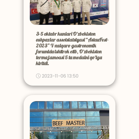
3-5 oktabr kunlari O‘zbekiston
oshpazlar assotsiatsiyasi “AstauFest-
2023” V xalqaro gastronomik
forumida ishtirok etib, O‘zbekiston
terma jamoasi 5 ta medalni qo‘lga
kiritdi.
2023-11-06 13:50