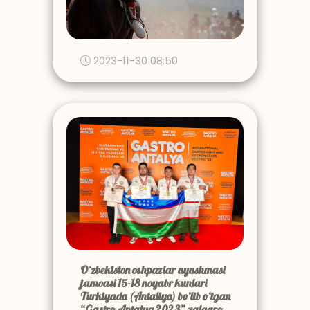
2023-11-30 08:50
O‘zbekiston oshpazlar uyushmasi
jamoasi 15-18 noyabr kunlari
Turkiyada (Antaliya) bo‘lib o‘tgan
“Gastro Antalya 2023” xalqaro