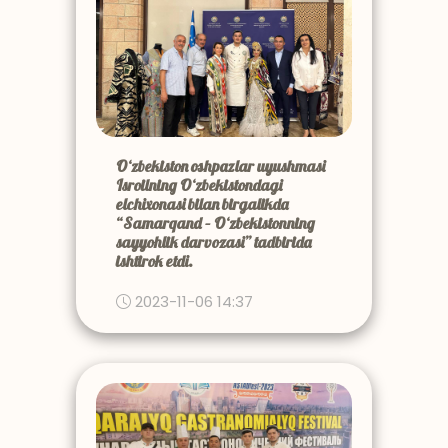
O‘zbekiston oshpazlar uyushmasi
Isroilning O‘zbekistondagi
elchixonasi bilan birgalikda
“Samarqand – O‘zbekistonning
sayyohlik darvozasi” tadbirida
ishtirok etdi.
2023-11-06 14:37