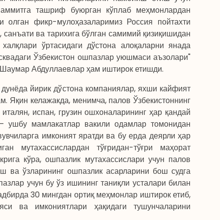
Саммитга ташриф буюрган кўплаб меҳмонлардан
и олган фикр-мулоҳазаларимиз Россия пойтахти
 санъати ва тарихига бўлган самимий қизиқишидан
 халқлари ўртасидаги дўстона алоқаларни янада
сквадаги Ўзбекистон ошпазлар уюшмаси аъзолари"
 Шаумар Абдуллаевлар ҳам иштирок етишди.
дунёда йирик дўстона компаниялар, яхши кайфият
м. Яқин келажакда, менимча, палов Ўзбекистоннинг
 италян, испан, грузин ошхоналарининг ҳар қандай
 – ушбу мамлакатлар вакили одамлар томонидан
вувчиларга имконият яратди ва бу ерда деярли ҳар
ан мутахассислардан тўғридан-тўғри маҳорат
рига кўра, ошпазлик мутахассислари учун палов
ш ва ўзларининг ошпазлик асарларини бош судга
азлар учун бу ўз ишининг таниқли усталари билан
адбирда 30 мингдан ортиқ меҳмонлар иштирок етиб,
си ва имкониятлари ҳақидаги тушунчаларини