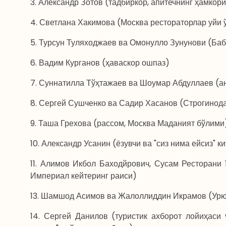
3. Александр Зотов (тадбиркор, апитечнинг ҳамкор
4. Светлана Хакимова (Москва рестораторлар уйи ўқ
5. Турсун Туляходжаев ва Омонулло Зунунови (Ба
6. Вадим Курганов (ҳаваскор ошпаз)
7. Суннатилла Тўҳтажаев ва Шоумар Абдуллаев (а
8. Сергей Сушченко ва Садир Хасанов (Строгинода
9. Таша Грехова (рассом, Москва Маданият бўлими
10. Александр Усанин (ёзувчи ва "сиз нима ейсиз" 
11. Алимов Икбол Баходйрович, Сусам Ресторани 
Империал кейтеринг раиси)
13. Шамшод Асимов ва Жалоллиддин Икрамов (Урю
14. Сергей Данилов (туристик ахборот лойиҳаси 