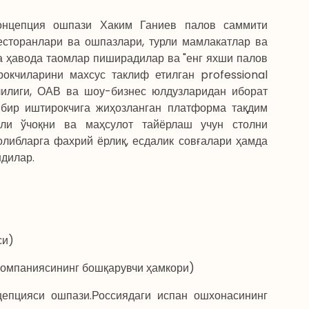
онцепция ошпази Хаким Ганиев палов саммити
есторанлари ва ошпазлари, турли мамлакатлар ва
а ҳавода таомлар пиширадилар ва "енг яхши палов
окчиларини махсус таклиф етилган professional
чилиги, ОАВ ва шоу-бизнес юлдузларидан иборат
 бир иштирокчига жиҳозланган платформа тақдим
нли ўчоқни ва маҳсулот тайёрлаш учун столни
либларга фахрий ёрлиқ, есдалик совғалари ҳамда
ндилар.
си)
компаниясининг бошқарувчи ҳамкори)
епцияси ошпази.Россиядаги испан ошхонасининг