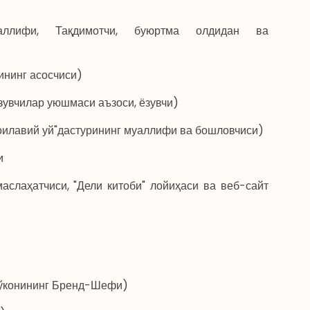
аллифи, Тақдимотчи, буюртма олдидан ва
ининг асосчиси)
зувчилар уюшмаси аъзоси, ёзувчи)
 "оилавий уй"дастурининг муаллифи ва бошловчиси)
и
аслаҳатчиси, "Дели китоби" лойиҳаси ва веб-сайт
дўконининг Бренд-Шефи)