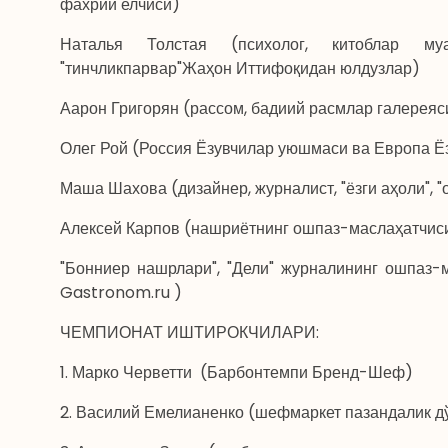
фахрий елчиси)
Наталья Толстая (психолог, китоблар му
"тинчликпарвар"Жаҳон Иттифоқидан юлдузлар)
Аарон Григорян (рассом, бадиий расмлар галереяс
Олег Рой (Россия Ёзувчилар уюшмаси ва Европа Ё
Маша Шахова (дизайнер, журналист, "ёзги аҳоли",
Алексей Карпов (нашриётнинг ошпаз-маслаҳатчис
"Бонниер нашрлари", "Дели" журналининг ошпаз-м
Gastronom.ru )
ЧЕМПИОНАТ ИШТИРОКЧИЛАРИ:
1. Марко Черветти (Барбонтемпи Бренд-Шеф)
2. Василий Емелианенко (шефмаркет пазандалик 