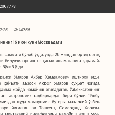
12667778
7:25
14756
нинг 15 июн куни Москвадаги
 саммити бўлиб ўтди, унда 26 мингдан ортиқ ортиқ
и билувчиларнинг оз қисми яшамаганига қарамай,
 бўлиб ўтди.
раиси Умаров Акбар Ҳамдамович иштирок етди.
р ҳайъати аъзоси Akbar Умаров суҳбат чоғида
ҳамма жойда намойиш етиладиган, Ўзбекистоннинг
ан гастрономик тадбирлардан бири бўлди. "Ушбу
миздан жуда мамнунмиз: бу ерга маҳаллий ўзбек,
ари йиғилган ва Тошкент, Самарқанд, Хоразм,
рли минтақавий пилафларини намойиш етиш учун