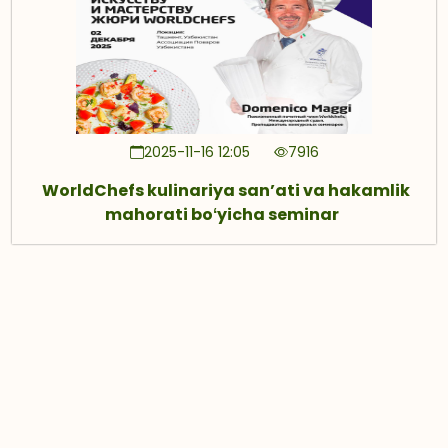
2025-11-16 12:05
7916
WorldChefs kulinariya sanʼati va hakamlik
mahorati boʻyicha seminar