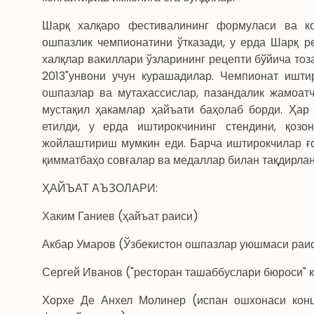
Шарқ халқаро фестивалининг формуласи ва к
ошпазлик чемпионатини ўтказади, у ерда Шарқ р
халқлар вакиллари ўзларининг рецепти бўйича тоз
2013"унвони учун курашадилар. Чемпионат иштир
ошпазлар ва мутахассислар, пазандалик жамоат
мустақил ҳакамлар ҳайъати баҳолаб борди. Ҳар
етилди, у ерда иштирокчининг стендини, қозо
жойлаштириш мумкин еди. Барча иштирокчилар ғо
қимматбаҳо совғалар ва медаллар билан тақдирла
ҲАЙЪАТ АЪЗОЛАРИ:
Хаким Ганиев (ҳайъат раиси)
Акбар Умаров (Ўзбекистон ошпазлар уюшмаси раи
Сергей Иванов ("ресторан ташаббуслари бюроси" 
Хорхе Де Анхел Молинер (испан ошхонаси конц