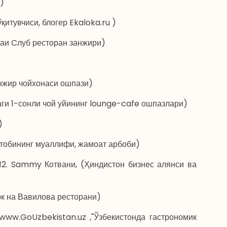
и)
итувчиси, блогер Ekaloka.ru )
баи Cлуб ресторан занжири)
нжир чойхонаси ошпази)
ги 1-сонли чой уйининг lounge-cafe ошпазлари)
)
китобининг муаллифи, жамоат арбоби)
12. Sammy Котвани, (Ҳиндистон бизнес алянси ва
к на Вавилова ресторани)
www.GoUzbekistan.uz ,"Ўзбекистонда гастрономик