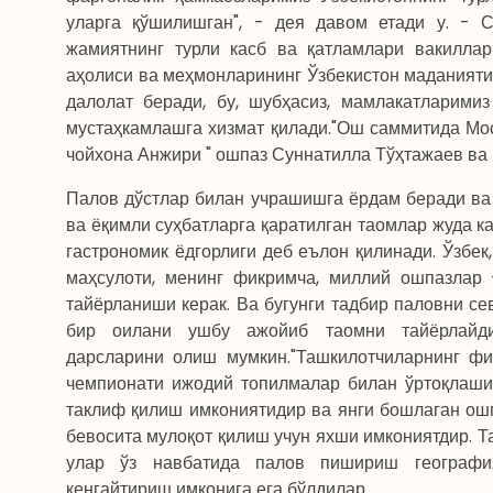
уларга қўшилишган", - дея давом етади у. - 
жамиятнинг турли касб ва қатламлари вакиллар
аҳолиси ва меҳмонларининг Ўзбекистон маданияти,
далолат беради, бу, шубҳасиз, мамлакатларимиз
мустаҳкамлашга хизмат қилади."Ош саммитида Мо
чойхона Анжири " ошпаз Суннатилла Тўҳтажаев ва
Палов дўстлар билан учрашишга ёрдам беради ва 
ва ёқимли суҳбатларга қаратилган таомлар жуда ка
гастрономик ёдгорлиги деб еълон қилинади. Ўзбек,
маҳсулоти, менинг фикримча, миллий ошпазлар
тайёрланиши керак. Ва бугунги тадбир паловни се
бир оилани ушбу ажойиб таомни тайёрлайдиг
дарсларини олиш мумкин."Ташкилотчиларнинг фик
чемпионати ижодий топилмалар билан ўртоқлаши
таклиф қилиш имкониятидир ва янги бошлаган ошп
бевосита мулоқот қилиш учун яхши имкониятдир. Т
улар ўз навбатида палов пишириш география
кенгайтириш имконига ега бўлдилар.