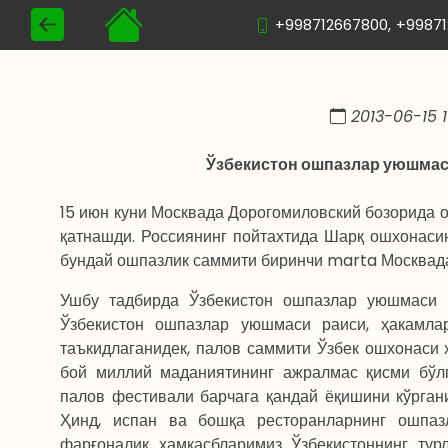
+998712667800,
+9987
2013-06-15 1
Ўзбекистон ошпазлар уюшмаси
15 июн куни Москвада Дорогомиловский бозорида ош
қатнашди. Россиянинг пойтахтида Шарқ ошхонасин
бундай ошпазлик саммити биринчи marta Москвада
Ушбу тадбирда Ўзбекистон ошпазлар уюшмаси 
Ўзбекистон ошпазлар уюшмаси раиси, ҳакамла
таъкидлаганидек, палов саммити Ўзбек ошхонаси 
бой миллий маданиятининг ажралмас қисми бўлг
палов фестивали барчага қандай ёқишини кўргани
Ҳинд, испан ва бошқа ресторанларнинг ошпазл
фарғоналик ҳамкасбларимиз Ўзбекистоннинг ту