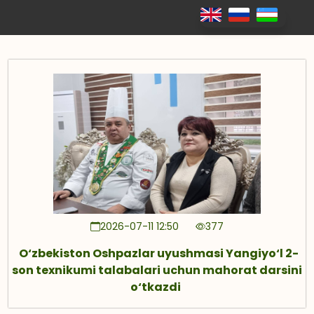
2026-07-11 12:50
377
O‘zbekiston Oshpazlar uyushmasi Yangiyo‘l 2-
son texnikumi talabalari uchun mahorat darsini
o‘tkazdi