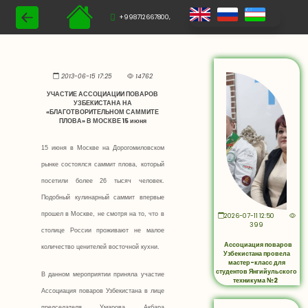
+998712667800,
2013-06-15 17:25
14762
УЧАСТИЕ АССОЦИАЦИИ ПОВАРОВ
УЗБЕКИСТАНА НА
«БЛАГОТВОРИТЕЛЬНОМ САММИТЕ
ПЛОВА» В МОСКВЕ 15 июня
15 июня в Москве на Дорогомиловском
рынке состоялся саммит плова, который
посетили более 26 тысяч человек.
Подобный кулинарный саммит впервые
прошел в Москве, не смотря на то, что в
2026-07-11 12:50
399
столице России проживают не малое
Ассоциация поваров
количество ценителей восточной кухни.
Узбекистана провела
мастер-класс для
студентов Янгийульского
В данном мероприятии приняла участие
техникума №2
Ассоциация поваров Узбекистана в лице
председателя Умарова Акбара