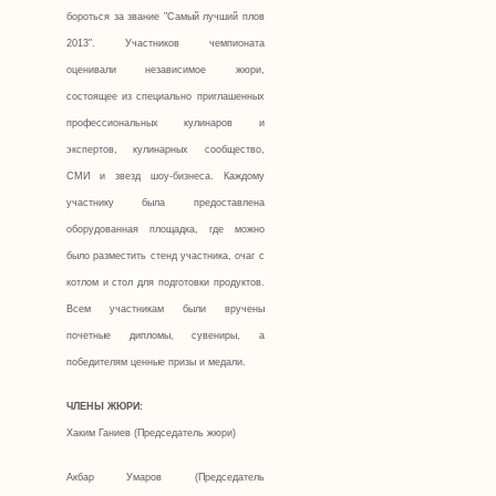
бороться за звание "Самый лучший плов
2013". Участников чемпионата
оценивали независимое жюри,
состоящее из специально приглашенных
профессиональных кулинаров и
экспертов, кулинарных сообщество,
СМИ и звезд шоу-бизнеса. Каждому
участнику была предоставлена
оборудованная площадка, где можно
было разместить стенд участника, очаг с
котлом и стол для подготовки продуктов.
Всем участникам были вручены
почетные дипломы, сувениры, а
победителям ценные призы и медали.
ЧЛЕНЫ ЖЮРИ:
Хаким Ганиев (Председатель жюри)
Акбар Умаров (Председатель