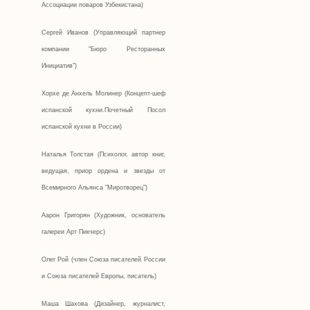
Ассоциации поваров Узбекистана)
Сергей Иванов (Управляющий партнер
компании "Бюро Ресторанных
Инициатив")
Хорхе де Анхель Молинер (Концепт-шеф
испанской кухни.Почетный Посол
испанской кухни в России)
Наталья Толстая (Психолог, автор книг,
ведущая, приор ордена и звезды от
Всемирного Альянса "Миротворец")
Аарон Григорян (Художник, основатель
галереи Арт Пикчерс)
Олег Рой (член Союза писателей России
и Союза писателей Европы, писатель)
Маша Шахова (Дизайнер, журналист,