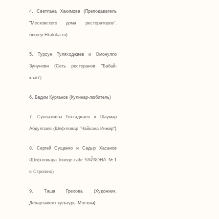
4. Светлана Хакимова (Преподаватель
"Московского дома рестораторов",
блогер Ekaloka.ru)
5. Турсун Туляходжаев и Омонулло
Зунунови (Сеть ресторанов "Бабай-
клаб")
6. Вадим Курганов (Кулинар-любитель)
7. Суннатилла Тохтаджаев и Шаумар
Абдуллаев (Шеф-повар "Чайхана Инжир")
8. Сергей Сущенко и Садыр Хасанов
(Шеф-повара lounge-cafе ЧАЙХОНА №1
в Строгино)
9. Таша Грехова (Художник,
Департамент культуры Москвы)