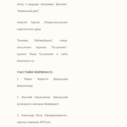
автор и ведущая программы "Дачники",
"Фамильный дом")
Алексей Карпов (Повар-консультант
издательского дома
"Бонниер Пабликейшенз", повар-
консультант журнала "Гастрономъ",
проекта "Книга Гастронома" и сайта
Gastronom.ru)
УЧАСТНИКИ ЧЕМПИОНАТА:
1. Марко Черветти (Бренд-шеф
Barbontempi)
2. Василий Емельяненко (Бренд-шеф
кулинарного магазина Шефмаркет)
3. Александр Зотов (Предприниматель,
партнер компании APITech)