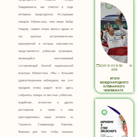
Хамдамовича, как отметил в ходе
интервью председатель Ассоциации
поваров Узбекистана, член жюри Акбар
Умаров, саммит плова явился одним из
тех крупных гастрономических
мероприятий, в которых повсеместно
представляется узбекская кулинария,
являющейся неотъемлемой
2025-12-03 10:50
составляющей богатой национальной
4155
культуры Узбекистана. «Мы с большим
ИТОГИ
удовлетворением наблюдаем, как этот
МЕЖДУНАРОДНОГО
КУЛИНАРНОГО
праздник плова радует всех: здесь
ЧЕМПИОНАТА
собрались повара из местных узбекских,
индийских, испанских и других
ресторанов, а также к ним
присоединились наши коллеги из
Ташкента, Самарканда, Хорезма,
Ферганы для того, чтобы показать