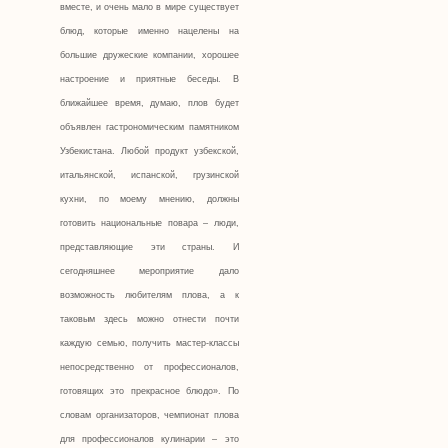
вместе, и очень мало в мире существует
блюд, которые именно нацелены на
большие дружеские компании, хорошее
настроение и приятные беседы. В
ближайшее время, думаю, плов будет
объявлен гастрономическим памятником
Узбекистана. Любой продукт узбекской,
итальянской, испанской, грузинской
кухни, по моему мнению, должны
готовить национальные повара – люди,
представляющие эти страны. И
сегодняшнее мероприятие дало
возможность любителям плова, а к
таковым здесь можно отнести почти
каждую семью, получить мастер-классы
непосредственно от профессионалов,
готовящих это прекрасное блюдо». По
словам организаторов, чемпионат плова
для профессионалов кулинарии – это