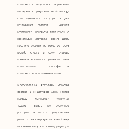
возможность поделиться творческими
находками и предложить на общий суд
свои кулинарные шедевры, а для
начинающих поваров – удачная
возможность напрямую пообщаться с
известными мастерами своего дела.
Посетило мероприятие более 30 тысяч
гостей, которые в свою очередь
получили возможность расширить свои
представления о географии и
возможностях приготовления плова.
Международный Фестиваль "Формула
Востока" и концепт-шеф Хаким Ганиев
проведут кулинарный чемпионат
"Саммит Плова", где восточные
рестораны и повара, представители
разных стран и народов, готовили блюда
на свежем воздухе по своему рецепту и