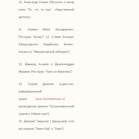
10. Александр Усанин (Писатель и автор
книги "То, что ты ешь", общественный
деятель)
11. Алимов Икбол Баходырович,
Ресторан "Кунжут" 12. Сэмми Котвани,
(Председатель Индийского Бизнес-
Альянса и "Императорский кейтеринг")
13. Шамшод Асымов и Джалоллиддин
Икрамов (Ресторан "Урюк на Вавилова")
14. Сергей Данилов (туристско-
информационный
проект
www.GoUzbekistan.uz
,
руководитель проекта "Гастрономический
туризм в Узбекистане")
15. Дмитрий Гаврилов ( бренд-шеф сети
ресторанов "Темпл Бар" и "Урюк")