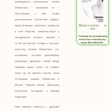
разновидность региональных пловов
Узбекистана, – продолжает он. –
Поступающие к нам отзывы
многочисленных посетителей саммита,
2025-11-16 12:05
представляющих различные профессии
7931
и слои общества, свидетельствуют о
Семинар по кулинарному
неподдельном интересе жителей и
искусству и мастерству
жюри WorldChefs
гостей российской столицы к культуре,
искусству, истории Узбекистана, что,
несомненно, послужит дальнейшему
укреплению дружеских связей между
народами наших стран». На саммите
плова так же приняли участие члены
Ассоциации поваров Узбекистана в
Москве "Чайхана Инжир" Шеф-повар
Суннатилла Тохтаджаев и Шаумар
Абдуллаев.
Плов помогает собраться с друзьями