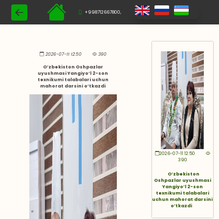
+998712667800,
2026-07-11 12:50
390
O‘zbekiston Oshpazlar
uyushmasi Yangiyo‘l 2-son
texnikumi talabalari uchun
mahorat darsini o‘tkazdi
2026-07-11 12:50
390
O‘zbekiston
Oshpazlar uyushmasi
Yangiyo‘l 2-son
texnikumi talabalari
uchun mahorat darsini
o‘tkazdi