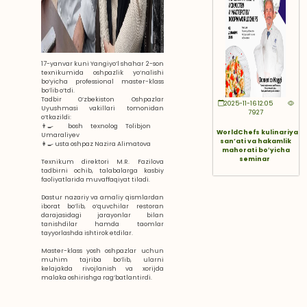
17-yanvar kuni Yangiyo‘l shahar 2-son
texnikumida oshpazlik yo‘nalishi
bo‘yicha professional master-klass
bo‘lib o‘tdi.
Tadbir O‘zbekiston Oshpazlar
2025-11-16 12:05
Uyushmasi vakillari tomonidan
7927
o‘tkazildi:
👨‍🍳 bosh texnolog Tolibjon
WorldChefs kulinariya
Umaraliyev
sanʼati va hakamlik
👩‍🍳 usta oshpaz Nazira Alimatova
mahorati boʻyicha
seminar
Texnikum direktori M.R. Fazilova
tadbirni ochib, talabalarga kasbiy
faoliyatlarida muvaffaqiyat tiladi.
Dastur nazariy va amaliy qismlardan
iborat bo‘lib, o‘quvchilar restoran
darajasidagi jarayonlar bilan
tanishdilar hamda taomlar
tayyorlashda ishtirok etdilar.
Master-klass yosh oshpazlar uchun
muhim tajriba bo‘lib, ularni
kelajakda rivojlanish va xorijda
malaka oshirishga rag‘batlantirdi.