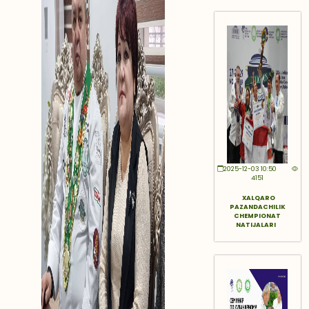
2025-12-03 10:50
4151
XALQARO
PAZANDACHILIK
CHEMPIONAT
NATIJALARI