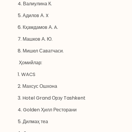
4. Валиулина К.
5. Адилов А. X
6. Кҳамдамов А. A.
7. Машков А. Ю.
8.
Мишел Саватчаси.
Ҳомийлар:
1.
WACS
2.
Махсус Ошхона
3. Hotel Grand Орзу Tashkent
4. Golden Ҳилл Ресторани
5.
Дилмаҳ теа