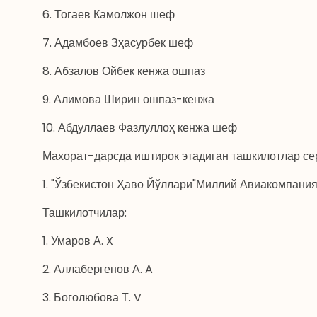
6. Тогаев Камолжон шеф
7. Адамбоев Зҳасурбек шеф
8. Абзалов Ойбек кенжа ошпаз
9. Алимова Ширин ошпаз-кенжа
10. Абдуллаев Фазлуллоҳ кенжа шеф
Махорат-дарсда иштирок этадиган ташкилотлар се
1. "Ўзбекистон Ҳаво Йўллари"Миллий Авиакомпани
Ташкилотчилар:
1. Умаров А. X
2. Аллабергенов А. A
3. Боголюбова Т. V