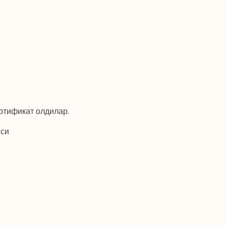
ртификат олдилар.
яси