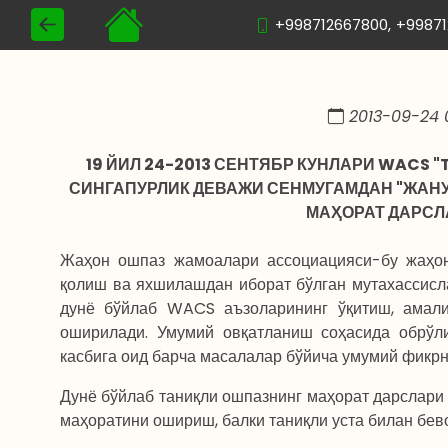
+998712667800,
+9987
2013-09-24 
19 ЙИЛ 24-2013 СЕНТЯБР КУНЛАРИ WACS 
СИНГАПУРЛИК ДЕВАЖИ СЕНМУГАМДАН "ЖАНУ
МАҲОРАТ ДАРСЛА
Жаҳон ошпаз жамоалари ассоциацияси-бу жаҳон
қолиш ва яхшилашдан иборат бўлган мутахассисл
дунё бўйлаб WACS аъзоларининг ўқитиш, амали
оширилади. Умумий овқатланиш соҳасида обрўл
касбига оид барча масалалар бўйича умумий фикрн
Дунё бўйлаб таниқли ошпазнинг маҳорат дарслари
маҳоратини ошириш, балки таниқли уста билан бев