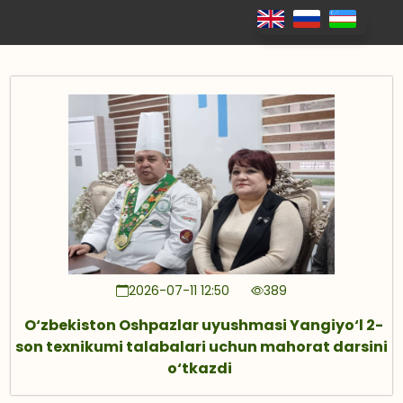
2026-07-11 12:50
389
O‘zbekiston Oshpazlar uyushmasi Yangiyo‘l 2-
son texnikumi talabalari uchun mahorat darsini
o‘tkazdi