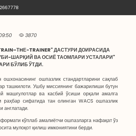
12667778
09:50
3870
"TRAIN–ТHЕ-TRAINER" ДАСТУРИ ДОИРАСИДА
БИ-ШАРҚИЙ ВА ОСИЁ ТАОМЛАРИ УСТАЛАРИ"
РИ БЎЛИБ ЎТДИ.
 ошхонасининг ошпазлик стандартларини сақлаб
ар ташкилоти. Ушбу миссиянинг бажарилиши бутун
й машғулотлар ва касбий ўсиши орқали амалга
и раҳбар сифатида тан олинган WACS ошпазлик
и англатади.
 формати кўплаб амалиётчи ошпазларга нафақат ўз
осита мулоқот қилиш имкониятини берди.