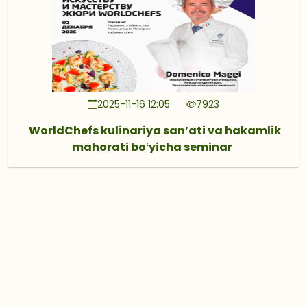
2025-11-16 12:05
7923
WorldChefs kulinariya sanʼati va hakamlik
mahorati boʻyicha seminar