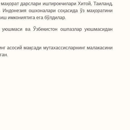
маҳорат дарслари иштирокчилари Хитой, Таиланд,
я, Индонезия ошхоналари соҳасида ўз маҳоратини
иш имкониятига ега бўлдилар.
 уюшмаси ва Ўзбекистон ошпазлар уюшмасидан
асосий мақсади мутахассисларнинг малакасини
ган.