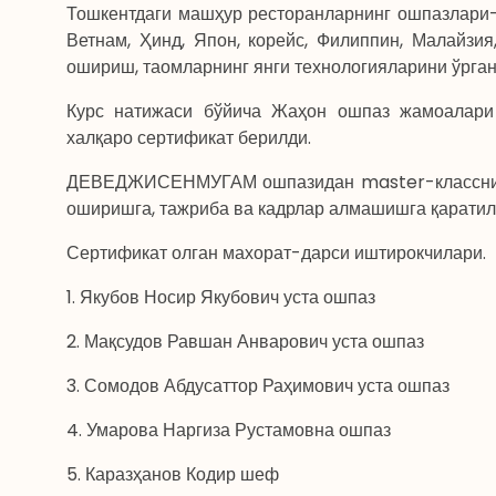
Тошкентдаги машҳур ресторанларнинг ошпазлари-
Ветнам, Ҳинд, Япон, корейс, Филиппин, Малайзи
ошириш, таомларнинг янги технологияларини ўрган
Курс натижаси бўйича Жаҳон ошпаз жамоалари
халқаро сертификат берилди.
ДЕВЕДЖИСЕНМУГАМ ошпазидан master-класснинг 
оширишга, тажриба ва кадрлар алмашишга қаратил
Сертификат олган махорат-дарси иштирокчилари.
1. Якубов Носир Якубович уста ошпаз
2. Мақсудов Равшан Анварович уста ошпаз
3. Сомодов Абдусаттор Раҳимович уста ошпаз
4. Умарова Наргиза Рустамовна ошпаз
5. Каразҳанов Кодир шеф