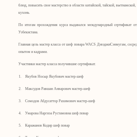
блюд, повысить свое мастерство в области китайской, тайской, вьетнамской,
кухонь.
По итогам прохождения курса выдавался международный сертификат о
Узбекистана.
Главная цель мастер класса от шеф повара WACS ДэвэджиСэнмугам, сосред
опытом и кадрами.
Участники мастер класса получившие сертификат.
1.
Якубов Носыр Якубович мастер-шеф
2.
Максудов Равшан Анварович мастер-шеф
3.
Сомодов Абдусаттор Рахимович мастер-шеф
4.
Умарова Наргиза Рустамовна шеф повар
5.
Каражанов Кодир шеф повар