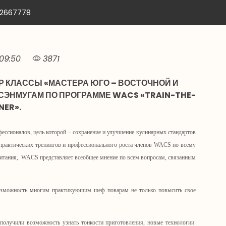
12667778
09:50
3871
ЕР КЛАССЫ «МАСТЕРА ЮГО – ВОСТОЧНОЙ И
СЭНМУГАМ ПО ПРОГРАММЕ WACS «TRAIN-THE-
NER».
ссионалов, цель которой – сохранение и улучшение кулинарных стандартов
практических тренингов и профессионального роста членов WACS по всему
питания, WACS представляет всеобщее мнение по всем вопросам, связанным
озможность многим практикующим шеф поварам не только повысить свое
получили возможность узнать тонкости приготовления, новые технологии