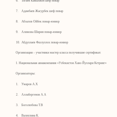
6.
Тогаев Камалжон шеф повар
7.
Адамбаев Жасурбек шеф повар
8.
Абзалов Ойбек повар-юниор
9.
Алимова Ширин повар-юниор
10.
Абдуллаев Фазлуллох повар-юниор
Организации – участники мастер класса получившие сертификат.
1. Национальная авиакомпания «Узбекистон Хаво Йуллари Кетринг»
Организаторы:
1.
Умаров А.Х
2.
Аллабергенов А.А
3.
Боголюбова Т.В
4.
Валиулина К.