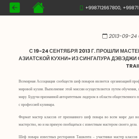
+998712667800,
+9987
2013-09-24 
С 19-24 СЕНТЯБРЯ 2013 Г. ПРОШЛИ МАСТ
АЗИАТСКОЙ КУХНИ» ИЗ СИНГАПУРА ДЭВЭДЖИ 
TRAI
Всемирная Ассоциация сообществ шеф поваров является организацией профе
мировой кухни. Выполнение этой миссии осуществляется путем обучения, 
миру. Будучи признанной авторитетным лидером в области общественного 
с профессией кулинара.
Формат мастер классов от признанного шеф повара во всем мире дал в
мастерство, но и на прямую пообщаться с известным мастером своего дела.
Шеф повара известных ресторанов Ташкента – участники мастер классов 