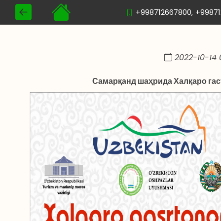
+998712667800,
+9987
2022-10-14 
Самарқанд шаҳрида Халқаро гас