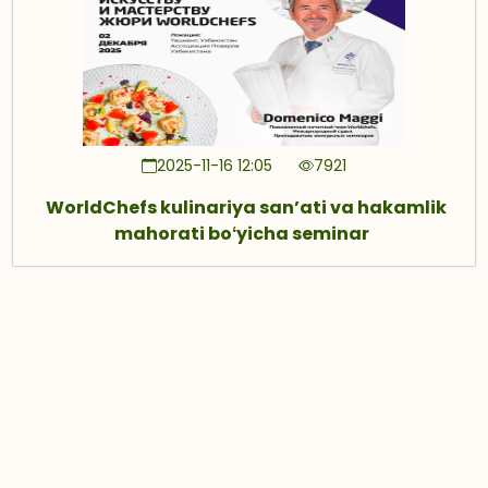
2025-11-16 12:05
7921
WorldChefs kulinariya sanʼati va hakamlik
mahorati boʻyicha seminar