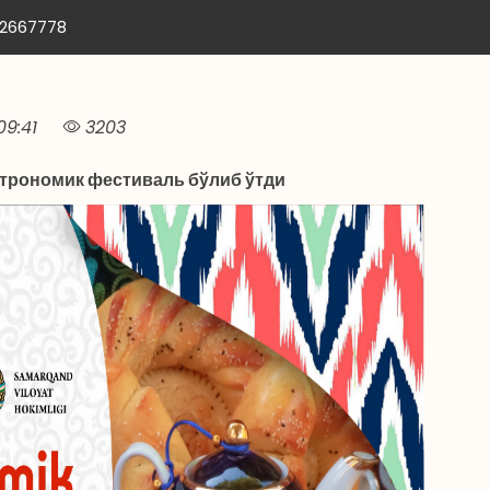
12667778
09:41
3203
трономик фестиваль бўлиб ўтди