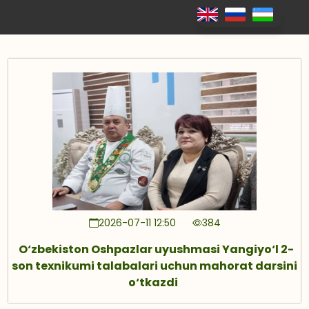
2026-07-11 12:50
384
O‘zbekiston Oshpazlar uyushmasi Yangiyo‘l 2-
son texnikumi talabalari uchun mahorat darsini
o‘tkazdi