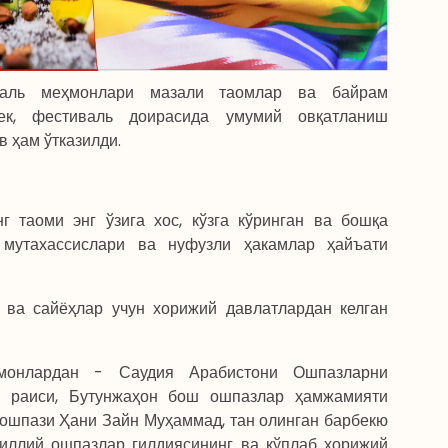
валь меҳмонлари мазали таомлар ва байрам
ек, фестиваль доирасида умумий овқатланиш
в ҳам ўтказилди.
г таоми энг ўзига хос, кўзга кўринган ва бошқа
мутахассислари ва нуфузли ҳакамлар ҳайъати
ва сайёҳлар учун хорижий давлатлардан келган
монлардан - Саудия Арабистони Ошпазларни
 раиси, Бутунжаҳон бош ошпазлар ҳамжамияти
ошпази Ҳани Зайн Муҳаммад, тан олинган барбекю
Миллий ошпазлар гилдиясининг ва кўплаб хорижий