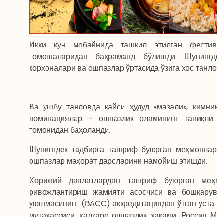
Икки кун мобайнида ташкил этилган фести
томошаларидан баҳраманд бўлишди. Шунингд
корхоналари ва ошпазлар ўртасида ўзига хос танло
Ва ушбу танловда қайси ҳудуд «мазали», кимнин
номинациялар - ошпазлик оламининг таниқли 
томонидан баҳоланди.
Шунингдек тадбирга ташриф буюрган меҳмонлар 
ошпазлар маҳорат дарсларини намойиш этишди.
Хорижий давлатлардан ташриф буюрган меҳ
ривожлантириш жамияти асосчиси ва бошқарув
уюшмасининг (ВАСС) аккредитациядан ўтган уста 
мутахассиси, халқаро ошпазлик ҳаками, Россия 