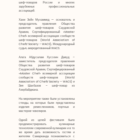
шеф-поваров России и многих
зарубежных профессиональных
ассоциаций.
Хани Зейн Мухаммед — основатель и
председатель правления Общества
развития шеф-поваров Саудовской
Аравии, Сертифицированный «Master
Chef» всемирной ассоциации сообществ
шеф-поваров (World Association of
Chefs’ Society – WACS), Международный
судья, аккредитованный WACS.
Ала’а Абдусалам Хуссеин Давуд –
заместитель председателя правления
Общества развития шеф-поваров
Саудовской Аравии, Сертифицированный
«Master Chef» всемирной ассоциации
сообществ шеф-поваров (World
Association of Chefs’ Society – WACS) и
Зия Шахбазов – шеф-повар из
Азербайджана.
На мероприятии также были установлены
стенды, на которых были представлены
изделия ремесленников, портных и
мастеров-ювелиров.
Одной из целей фестиваля было
продемонстрировать кулинарные
технологии современной кулинарии и в то
же время дать возможность гостям и
жителям Самарканда познакомиться с