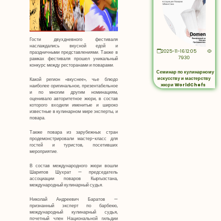
Гости двухдневного фестиваля
наслаждались вкусной едой и
2025-11-16 12:05
праздничными представлениями. Также в
7930
рамках фестиваля прошел уникальный
конкурс между ресторанами и поварами.
Семинар по кулинарному
искусству и мастерству
Какой регион «вкуснее», чье блюдо
жюри WorldChefs
наиболее оригинальное, презентабельное
и по многим другим номинациям,
оценивало авторитетное жюри, в состав
которого входили именитые и широко
известные в кулинарном мире эксперты, и
повара.
Также повара из зарубежных стран
продемонстрировали мастер-класс для
гостей и туристов, посетивших
мероприятие.
В состав международного жюри вошли
Шарипов Шухрат — председатель
ассоциации поваров Кыргызстана,
международный кулинарный судья.
Николай Андреевич Баратов —
признанный эксперт по барбекю,
международный кулинарный судья,
почетный член Национальной гильдии