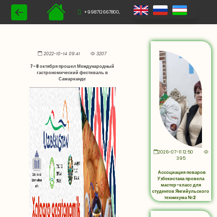
+998712667800,
2022-10-14 09:41
3207
7-8 октября прошел Международный
гастрономический фестиваль в
Самарканде
2026-07-11 12:50
395
Ассоциация поваров
Узбекистана провела
мастер-класс для
студентов Янгийульского
техникума №2