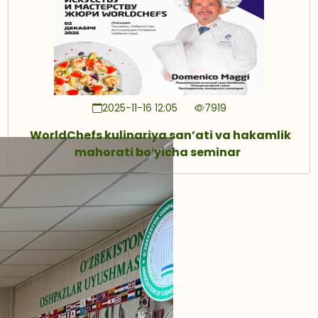
2025-11-16 12:05
7919
WorldChefs kulinariya sanʼati va hakamlik
mahorati boʻyicha seminar