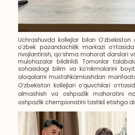
Uchrashuvda kollejlar bilan O‘zbekiston
o‘zbek pazandachilik markazi o‘rtasida 
rivojlantirish, qo‘shma mahorat darslari va
mulohazalar bildirildi. Tomonlar talaba
sohasidagi bilim va ko‘nikmalarini boyi
aloqalarni mustahkamlashdan manfaatdor 
O‘zbekiston kollejlari o‘quvchilari o‘rta
almashish va oshpazlik mahoratini n
oshpazlik chempionatini tashkil etishga alo