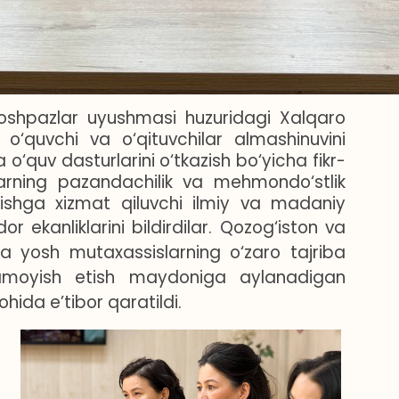
 oshpazlar uyushmasi huzuridagi Xalqaro
o‘quvchi va o‘qituvchilar almashinuvini
 o‘quv dasturlarini o‘tkazish bo‘yicha fikr-
larning pazandachilik va mehmondo‘stlik
tishga xizmat qiluvchi ilmiy va madaniy
ekanliklarini bildirdilar.
Qozog‘iston va
sida yosh mutaxassislarning o‘zaro tajriba
amoyish etish maydoniga aylanadigan
hida e’tibor qaratildi.