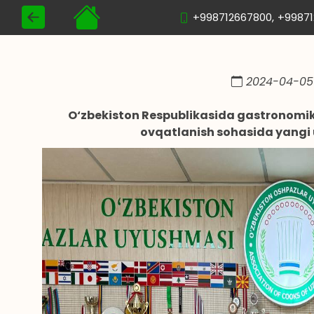
+998712667800,
+9987
2024-04-05 
O‘zbekiston Respublikasida gastronomik 
ovqatlanish sohasida yangi uf