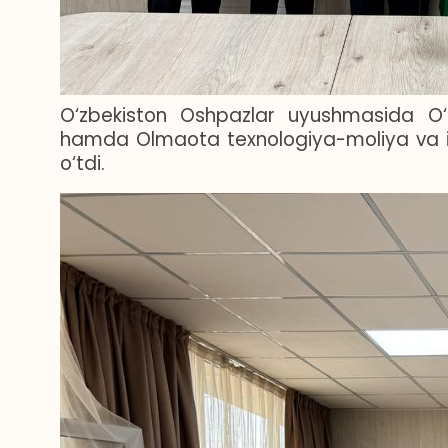
O‘zbekiston Oshpazlar
uyushmasida
O‘
hamda Olmaota texnologiya-moliya va innov
o‘tdi.