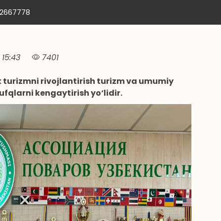
12667778
15:43
7401
turizmni rivojlantirish turizm va umumiy
qlarni kengaytirish yo‘lidir.