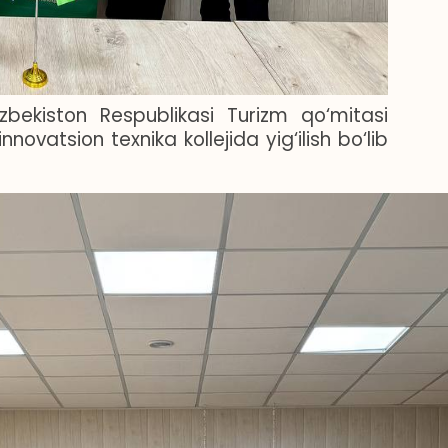
zbekiston Respublikasi Turizm qo‘mitasi
atsion texnika kollejida yig‘ilish bo‘lib