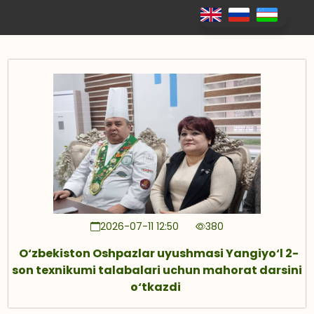
2026-07-11 12:50
380
O‘zbekiston Oshpazlar uyushmasi Yangiyo‘l 2-
son texnikumi talabalari uchun mahorat darsini
o‘tkazdi