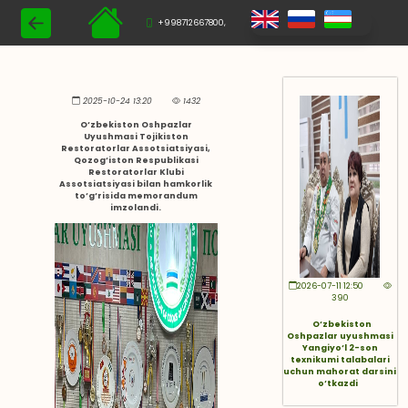
+998712667800,
2025-10-24 13:20
1432
O‘zbekiston Oshpazlar
Uyushmasi Tojikiston
Restoratorlar Assotsiatsiyasi,
Qozog‘iston Respublikasi
Restoratorlar Klubi
Assotsiatsiyasi bilan hamkorlik
to‘g‘risida memorandum
imzolandi.
2026-07-11 12:50
390
O‘zbekiston
Oshpazlar uyushmasi
Yangiyo‘l 2-son
texnikumi talabalari
uchun mahorat darsini
o‘tkazdi