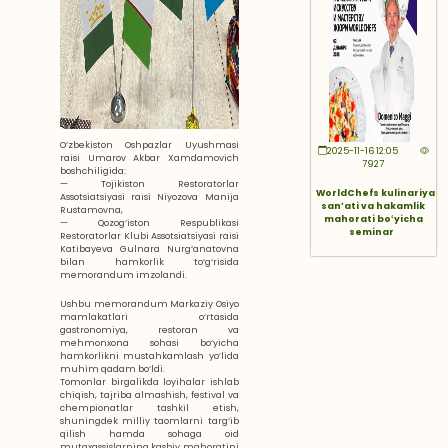
O‘zbekiston Oshpazlar Uyushmasi
2025-11-16 12:05
raisi Umarov Akbar Xamdamovich
7927
boshchiligida:
— Tojikiston Restoratorlar
WorldChefs kulinariya
Assotsiatsiyasi raisi Niyozova Manija
sanʼati va hakamlik
Rustamovna,
mahorati boʻyicha
— Qozog‘iston Respublikasi
seminar
Restoratorlar Klubi Assotsiatsiyasi raisi
Katibayeva Gulnara Nurg‘anatovna
bilan hamkorlik to‘g‘risida
memorandum imzolandi.
Ushbu memorandum Markaziy Osiyo
mamlakatlari o‘rtasida
gastronomiya, restoran va
mehmonxona sohasi bo‘yicha
hamkorlikni mustahkamlash yo‘lida
muhim qadam bo‘ldi.
Tomonlar birgalikda loyihalar ishlab
chiqish, tajriba almashish, festival va
chempionatlar tashkil etish,
shuningdek milliy taomlarni targ‘ib
qilish hamda sohaga oid
mutaxassislarning kasbiy mahoratini