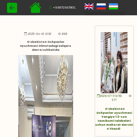
+998712667800,
2025-04-16 13:30
898
O‘zbekiston Oshpazlar
Uyushmasi Olmotadagi xalqaro
davra suhbatida
2026-07-11 12:50
377
O‘zbekiston
Oshpazlar uyushmasi
Yangiyo‘l 2-son
texnikumi talabalari
uchun mahorat darsini
o‘tkazdi