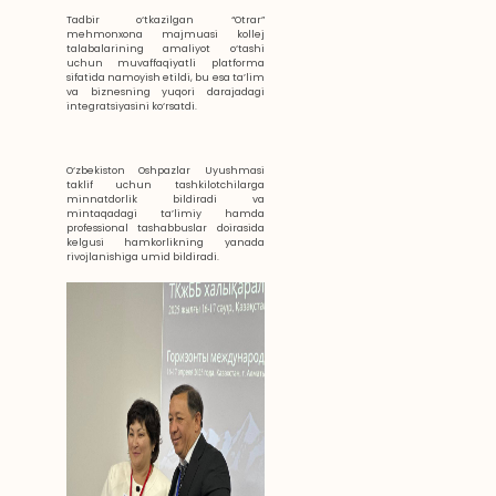
Tadbir o‘tkazilgan “Otrar”
mehmonxona majmuasi kollej
talabalarining amaliyot o‘tashi
uchun muvaffaqiyatli platforma
sifatida namoyish etildi, bu esa ta’lim
va biznesning yuqori darajadagi
integratsiyasini ko‘rsatdi.
O‘zbekiston Oshpazlar Uyushmasi
taklif uchun tashkilotchilarga
minnatdorlik bildiradi va
mintaqadagi ta’limiy hamda
professional tashabbuslar doirasida
kelgusi hamkorlikning yanada
rivojlanishiga umid bildiradi.