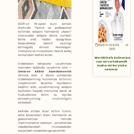
2025-yil 16-aprel kuni Almati
shahrida “Texnik va professional
ta’limda xalqaro hamkorlik ufqlari”
mavzusida xalqaro davra suhbati
bo‘lib o‘tdi. Tadbir Qozog‘iston
Respublikasi Maorif vazirligi
2025-11-16 12:05
ko‘magida Almati Texnologik-
7915
moliyaviy va Innovatsion-texnik kollej
tomonidan tashkil etildi.
WorldChefs kulinariya
sanʼati va hakamlik
O‘zbekiston Oshpazlar Uyushmasi
mahorati boʻyicha
nomidan tadbirda uyushma raisi —
seminar
Umarov Akbar Xamdamovich
ishtirok etdi. U davra suhbatida
O‘zbekistonning kulinariya ta’limini
rivojlantirish bo‘yicha tajribasini
taqdim etdi, uyushmaning xalqaro
loyihalari haqida ma’lumot berdi va
hududlararo bilim va tajriba
almashuvining muhimligini
ta’kidladi.
Alohida e’tibor dual ta’lim tizimi,
soha korxonalari bilan hamkorlik va
gastronomiya hamda
mehmonxona-restoran yo‘nalishida
raqobatbardosh mutaxassislar
tayyorlash masalalariga qaratildi.