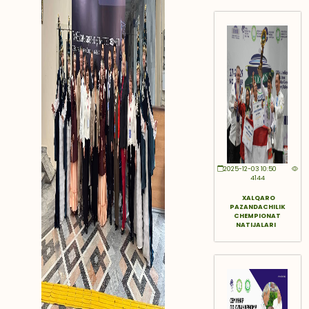
2025-12-03 10:50
4144
XALQARO
PAZANDACHILIK
CHEMPIONAT
NATIJALARI