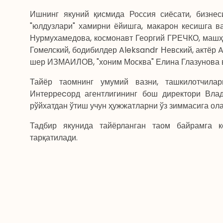
Ишнинг якуний қисмида Россия сиёсати, бизнеси
"юлдузлари" хамирни ёйишга, макарон кесишга в
Нурмухамедова, космонавт Георгий ГРЕЧКО, маш
Гомелский, бодибилдер Aleksandr Невский, актёр A
шер ИЗМАИЛОВ, "хоним Москва" Елина Глазунова 
Тайёр таомнинг умумий вазни, ташкилотчилар
Интерреcорд агентлигининг бош директори Влад
рўйхатдан ўтиш учун ҳужжатларни ўз зиммасига ола
Тадбир якунида тайёрланган таом байрамга к
тарқатилади.