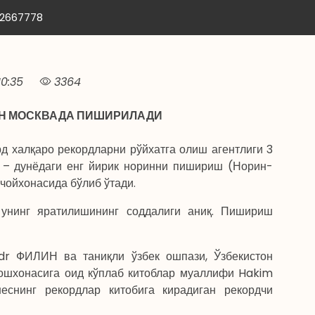
12667778
0:35
3364
ИН МОСКВАДА ПИШИРИЛАДИ
 халқаро рекордларни рўйхатга олиш агентлиги 3
а – дунёдаги енг йирик норинни пишириш (Норин-
чойхонасида бўлиб ўтади.
 унинг яратилишининг соддалиги аниқ. Пишириш
dr ФИЛИН ва таниқли ўзбек ошпази, Ўзбекистон
ошхонасига оид кўплаб китоблар муаллифи Hakim
снинг рекордлар китобига кирадиган рекордчи