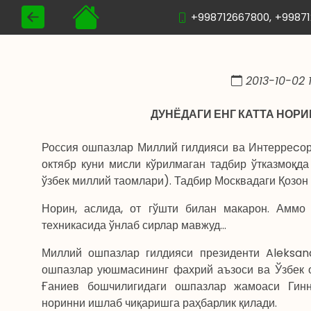
+998712667800,
+9987
2013-10-02 1
ДУНЁДАГИ ЕНГ КАТТА НОР
Россия ошпазлар Миллий гилдияси ва Интерреcорд
октябр куни мисли кўрилмаган тадбир ўтказмоқд
ўзбек миллий таомлари). Тадбир Москвадаги Қозон 
Норин, аслида, от гўшти билан макарон. Аммо
техникасида ўнлаб сирлар мавжуд…
Миллий ошпазлар гилдияси президенти Aleksan
ошпазлар уюшмасининг фахрий аъзоси ва Ўзбек 
Ғаниев бошчилигидаги ошпазлар жамоаси Гинне
норинни ишлаб чиқаришга раҳбарлик қилади.