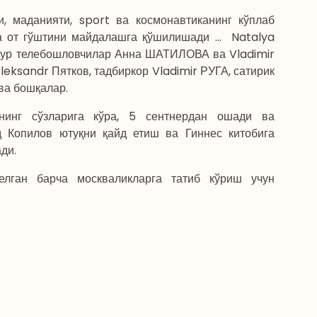
, маданияти, sport ва космонавтиканинг кўплаб
а от гўштини майдалашга қўшилишади ... Natalya
ҳур телебошловчилар Анна ШАТИЛОВА ва Vladimir
leksandr Пятков, тадбиркор Vladimir РУГА, сатирик
ва бошқалар.
нинг сўзларига кўра, 5 сентнердан ошади ва
 Копилов ютуқни қайд етиш ва Гиннес китобига
ди.
елган барча москваликларга татиб кўриш учун