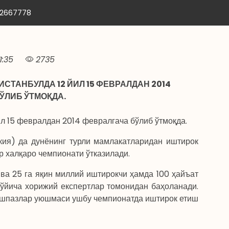
12667778
1:35
2735
СТАНБУЛДА 12 ЙИЛ 15 ФЕВРАЛДАН 2014
ЎЛИБ ЎТМОҚДА.
ил 15 февралдан 2014 февралгача бўлиб ўтмоқда.
ия) да дунёнинг турли мамлакатларидан иштирок
 халқаро чемпионати ўтказилади.
ва 25 га яқин миллий иштирокчи ҳамда 100 ҳайъат
ўйича хорижий експертлар томонидан баҳоланади.
ошпазлар уюшмаси ушбу чемпионатда иштирок етиш