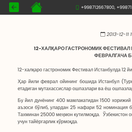
+998712667800,
+9987
2013-12-11 1
12-ХАЛҚАРО ГАСТРОНОМИК ФЕСТИВАЛ И
ФЕВРАЛГАЧА Б
12-халқаро гастрономик Фестивал Истанбулда 12 й
Ҳар йили феврал ойининг бошида Истанбул (Турк
етадиган мутахассислар ошпазлари ва ёш ошпазлар
Бу йил дунёнинг 400 мамлакатидан 1500 хорижий 
аъзоси бўлиб, улардан 25 нафари 52 номинация б
Тахминан 25000 меҳмон кутилмоқда. Ўзбекистон 
учун тайёргарлик кўрмоқда.