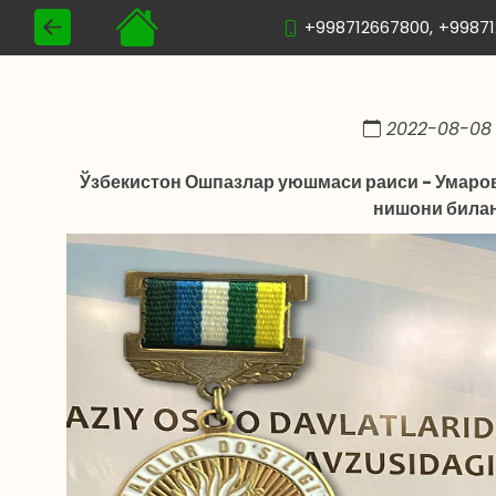
+998712667800,
+9987
2022-08-08 
Ўзбекистон Ошпазлар уюшмаси раиси - Умаров
нишони билан