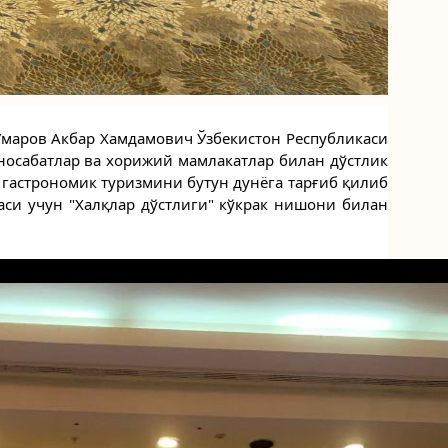
маров Акбар Хамдамович Ўзбекистон Республикаси 
осабатлар ва хорижий мамлакатлар билан дўстлик 
гастрономик туризмини бутун дунёга тарғиб қилиб 
си учун "Халқлар дўстлиги" кўкрак нишони билан 