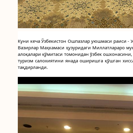
Куни кеча Ўзбекистон Ошпазлар уюшмаси раиси - У
Вазирлар Маҳкамаси ҳузуридаги Миллатлараро мун
алоқалари қўмитаси томонидан ўзбек ошхонасини, 
туризм салохиятини янада оширишга қўшган хисса
тақдирланди.