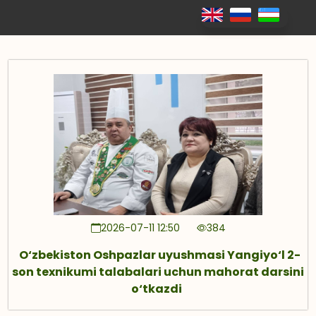
2026-07-11 12:50
384
O‘zbekiston Oshpazlar uyushmasi Yangiyo‘l 2-
son texnikumi talabalari uchun mahorat darsini
o‘tkazdi