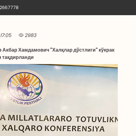
12667778
17:05
2983
 Акбар Хамдамович "Халқлар дўстлиги" кўкрак
 тақдирланди