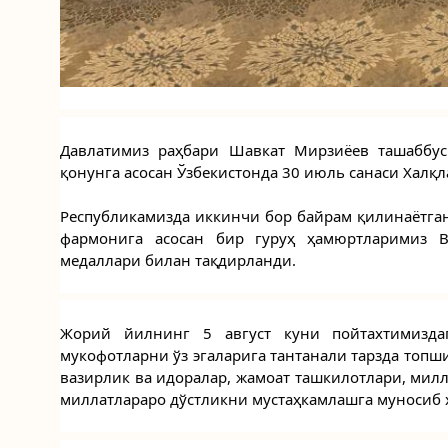
Давлатимиз раҳбари Шавкат Мирзиёев ташаббус
қонунга асосан Ўзбекистонда 30 июль санаси Халқ
Республикамизда иккинчи бор байрам қилинаётган
фармонига асосан бир гуруҳ ҳамюртларимиз В
медаллари билан тақдирланди.
Жорий йилнинг 5 август куни пойтахтимиздаги 
мукофотларни ўз эгаларига тантанали тарзда топши
вазирлик ва идоралар, жамоат ташкилотлари, мил
миллатлараро дўстликни мустаҳкамлашга муносиб 