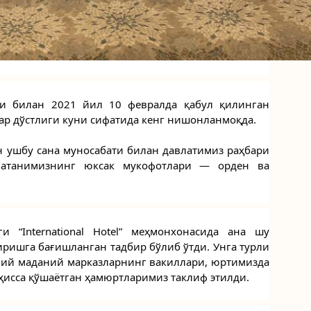
и билан 2021 йил 10 февралда қабул қилинган 
лар дўстлиги куни сифатида кенг нишонланмоқда.
 ушбу сана муносабати билан давлатимиз раҳбари 
атанимизнинг юксак мукофотлари — орден ва 
“International Hotel” меҳмонхонасида ана шу 
ришга бағишланган тадбир бўлиб ўтди. Унга турли 
лий маданий марказларнинг вакиллари, юртимизда 
ҳисса қўшаётган ҳамюртларимиз таклиф этилди.