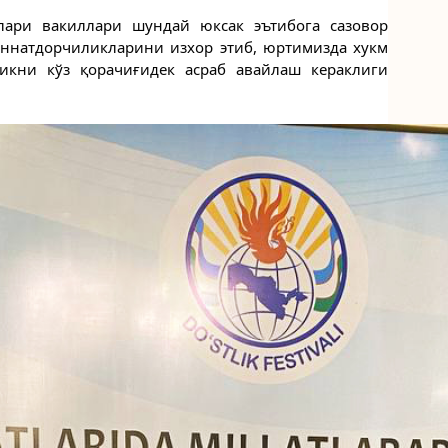
ари вакиллари шундай юксак эътибога сазовор 
ннатдорчиликларини изхор этиб, юртимизда хукм 
икни кўз қорачиғидек асраб авайлаш кераклиги 