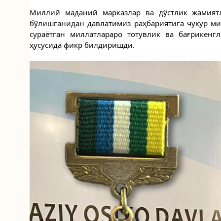
Миллий маданий марказлар ва дўстлик жамиятл
бўлишганидан давлатимиз раҳбариятига чуқур ми
сураётган миллатлараро тотувлик ва бағрикенгл
ҳусусида фикр билдиришди.