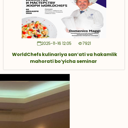
2025-11-16 12:05
7921
WorldChefs kulinariya sanʼati va hakamlik
mahorati boʻyicha seminar