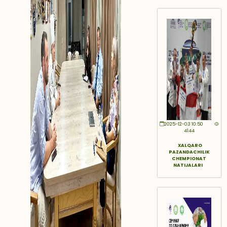
2025-12-03 10:50
4144
XALQARO
PAZANDACHILIK
CHEMPIONAT
NATIJALARI