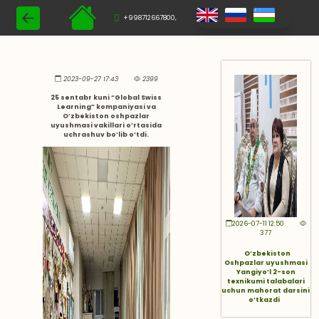
+998712667800,
2023-09-27 17:43
2399
25 sentabr kuni “Global Swiss
Learning” kompaniyasi va
O‘zbekiston oshpazlar
uyushmasi vakillari o‘rtasida
uchrashuv bo‘lib o‘tdi.
2026-07-11 12:50
377
O‘zbekiston
Oshpazlar uyushmasi
Yangiyo‘l 2-son
texnikumi talabalari
uchun mahorat darsini
o‘tkazdi