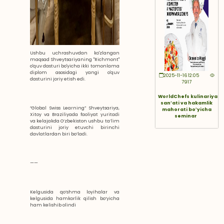
Ushbu uchrashuvdan ko'zlangan
maqsad Shveytsariyaning "Richmont"
o'quv dasturi bo'yicha ikki tomonlama
diplom asosidagi yangi o'quv
2025-11-16 12:05
dasturini joriy etish edi.
7917
WorldChefs kulinariya
sanʼati va hakamlik
“Global Swiss Learning” Shveytsariya,
mahorati boʻyicha
Xitoy va Braziliyada faoliyat yuritadi
seminar
va kelajakda O‘zbekiston ushbu ta’lim
dasturini joriy etuvchi birinchi
davlatlardan biri bo‘ladi.
——
Kelgusida qo‘shma loyihalar va
kelgusida hamkorlik qilish bo‘yicha
ham kelishib olindi