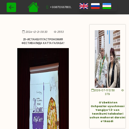
+998712667800,
2024-12-21 09:30
2553
21-ИСТАНБУЛ ГАСТРОНОМИЯ
ФЕСТИВАЛИДА КАТТА ҒАЛАБА!
2026-07-11 12:50
379
O‘zbekiston
Oshpazlar uyushmasi
Yangiyo‘l 2-son
texnikumi talabalari
uchun mahorat darsini
o‘tkazdi