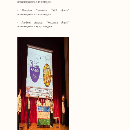
номинациясида олтин медаль.
• Озодбек Суниятов: “Қўй гўшти”
номинациясида олтин медаль.
• Аюбхон Авазов: “Қорамол гўшти”
номинациясида кумуш медаль.