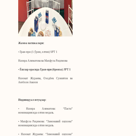
Жамоа натижалари:
• Гран-при (1-ўрин, олтин) SPT 1
Назира Алиматова ва Махфуза Раҳимова
• Ёшлар
орасида
Гран-при (бронза) JPT 1
Назокат Жураева, Озодбек Суниятов ва
Аюбхон Авазов
Индивидуал ютуқлар:
• Назира Алиматова: “Паста”
номинациясида олтин медаль.
• Махфуза Раҳимова: “Замонавий ошхона”
номинациясида олтин медаль.
• Назокат Жураева: “Замонавий ошхона”