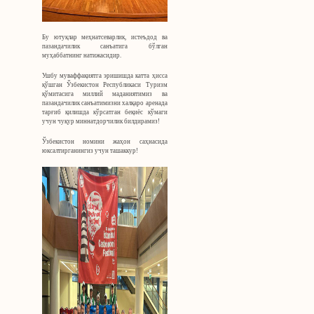
Бу ютуқлар меҳнатсеварлик, истеъдод ва
пазандачилик
санъатига бўлган
муҳаббатнинг натижасидир.
Ушбу муваффақиятга эришишда катта ҳисса
қўшган Ўзбекистон Республикаси Туризм
қўмитасига миллий маданиятимиз ва
пазандачилик
санъатимизни халқаро аренада
тарғиб қилишда кўрсатган беқиёс кўмаги
учун чуқур миннатдорчилик билдирамиз!
Ўзбекистон номини жаҳон саҳнасида
юксалтирганингиз учун ташаккур!