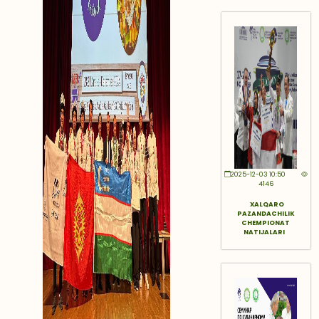
2025-12-03 10:50
4146
XALQARO
PAZANDACHILIK
CHEMPIONAT
NATIJALARI