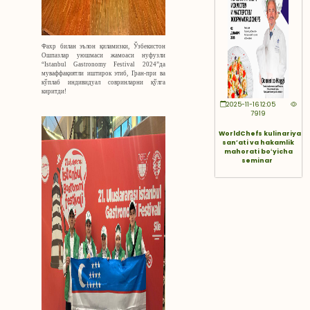
Фахр билан эълон қиламизки, Ўзбекистон
Ошпазлар
уюшмаси
жамоаси нуфузли
“
Istanbul Gastronomy Festival 2024
”
да
муваффақиятли иштирок этиб, Гран-при ва
кўплаб индивидуал совринларни қўлга
киритди!
2025-11-16 12:05
7919
WorldChefs kulinariya
sanʼati va hakamlik
mahorati boʻyicha
seminar