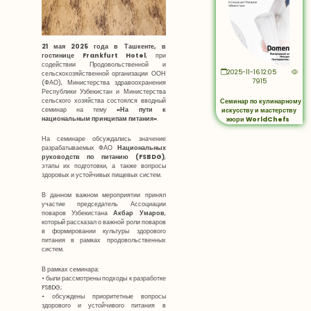
21 мая 2025 года в Ташкенте, в
гостинице Frankfurt Hotel
, при
содействии Продовольственной и
2025-11-16 12:05
сельскохозяйственной организации ООН
7915
(ФАО), Министерства здравоохранения
Республики Узбекистан и Министерства
сельского хозяйства состоялся вводный
Семинар по кулинарному
семинар на тему
«На пути к
искусству и мастерству
национальным принципам питания»
.
жюри WorldChefs
На семинаре обсуждались значение
разрабатываемых ФАО
Национальных
руководств по питанию (FSBDG)
,
этапы их подготовки, а также вопросы
здоровых и устойчивых пищевых систем.
В данном важном мероприятии принял
участие председатель Ассоциации
поваров Узбекистана
Акбар Умаров
,
который рассказал о важной роли поваров
в формировании культуры здорового
питания в рамках продовольственных
систем.
В рамках семинара:
• были рассмотрены подходы к разработке
FSBDG;
• обсуждены приоритетные вопросы
здорового и устойчивого питания в