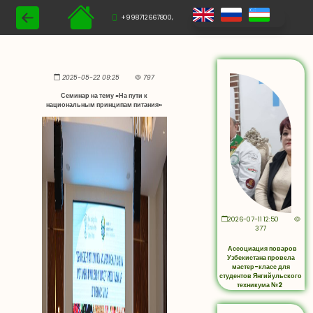
+998712667800,
2025-05-22 09:25
797
Семинар на тему «На пути к
национальным принципам питания»
2026-07-11 12:50
377
Ассоциация поваров
Узбекистана провела
мастер-класс для
студентов Янгийульского
техникума №2