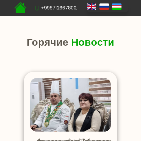
+998712667800,
Горячие
Новости
Ассоциация поваров Узбекистана