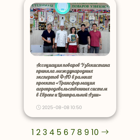
Ассоциация поваров Узбекистана
приняла международных
экспертов ФАО в рамках
проекта «Трансформация
агропродовольственных систем
в Европе и Центральной Азии»
2025-08-08 10:50
1
2
3
4
5
6
7
8
9
10