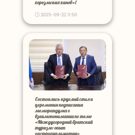
хорезмских ханов»!
2025-09-22 11:50
Состоялись круглый стол и
церемония подписания
меморандума о
взаимопонимании по теме
«Междугородний братский
туризм: опыт
гастродипломатии»