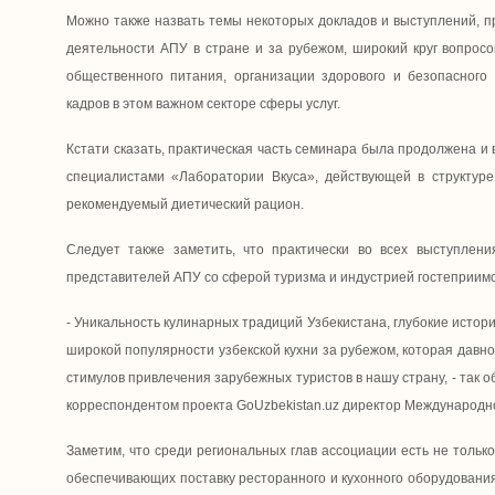
Можно также назвать темы некоторых докладов и выступлений, п
деятельности АПУ в стране и за рубежом, широкий круг вопрос
общественного питания, организации здорового и безопасного
кадров в этом важном секторе сферы услуг.
Кстати сказать, практическая часть семинара была продолжена и 
специалистами «Лаборатории Вкуса», действующей в структуре
рекомендуемый диетический рацион.
Следует также заметить, что практически во всех выступлени
представителей АПУ со сферой туризма и индустрией гостеприимс
- Уникальность кулинарных традиций Узбекистана, глубокие исто
широкой популярности узбекской кухни за рубежом, которая давно
стимулов привлечения зарубежных туристов в нашу страну, - так о
корреспондентом проекта GoUzbekistan.uz директор Международног
Заметим, что среди региональных глав ассоциации есть не тольк
обеспечивающих поставку ресторанного и кухонного оборудования,