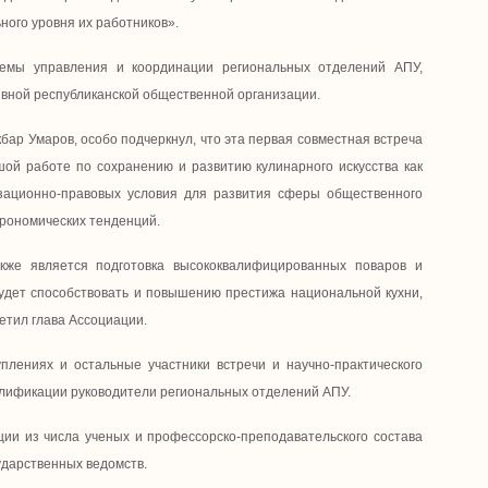
ого уровня их работников».
емы управления и координации региональных отделений АПУ,
ивной республиканской общественной организации.
бар Умаров, особо подчеркнул, что эта первая совместная встреча
ой работе по сохранению и развитию кулинарного искусства как
зационно-правовых условия для развития сферы общественного
трономических тенденций.
кже является подготовка высококвалифицированных поваров и
удет способствовать и повышению престижа национальной кухни,
етил глава Ассоциации.
плениях и остальные участники встречи и научно-практического
алификации руководители региональных отделений АПУ.
ции из числа ученых и профессорско-преподавательского состава
ударственных ведомств.