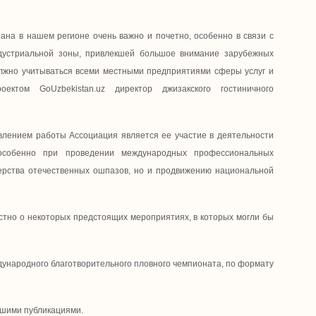
ана в нашем регионе очень важно и почетно, особенно в связи с
дустриальной зоны, привлекшей большое внимание зарубежных
должно учитываться всеми местными предприятиями сферы услуг и
ктом GoUzbekistan.uz директор джизакского гостиничного
влением работы Ассоциация является ее участие в деятельности
особенно при проведении международных профессиональных
терства отечественных ошпазов, но и продвижению национальной
естно о некоторых предстоящих мероприятиях, в которых могли бы
дународного благотворительного пловного чемпионата, по формату
ашими публикациями.