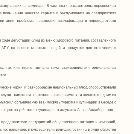
розвучавших на семинаре. В частности, рассмотрены перспективы
ов повышения качества сервиса и обслуживания на предприятиях
 питания, проблемы повышения квалификации и переподготовки
в ходе дегустации блюд из меню здорового питания, составленного
 АПУ, на основе местных овощей и продуктов для включения в
ях, так или иначе, звучала тема взаимодействия региональных
тва.
рические корни и разнообразие национальных блюд способствовали
 служит символом восточного гостеприимства и являются одним из
бъяснил органическую взаимосвязь туризма и кулинарии в беседе с
о центра узбекского кулинарного искусства Анвар Аллаберегнов.
о представители предприятий общественного питания и компаний,
 но, например, и руководители ведущих гостиниц в ряде областей