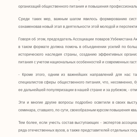
организаций общественного питания и повышения профессиональн
Среди таких мер, важным шагом явилось формированию сист
ознаменовав новый этап в деятельности этой молодой и перспект
Говоря об этом, председатель Ассоциации поваров Узбекистана Ак
в таком формате должна помочь в объединении усилий по больш
исторического наследия страны, созданию эффективных органи
питания с учетом национальных особенностей и современных гас
- Кроме этого, одним из важнейших направлений для нас та
специалистов сферы общественного питания, что, несомненно, б
ее дальнейшей популяризации в нашей стране и за рубежом, - отм
Эти и многие другие вопросы подробно осветили в своих высту
семинара, ставшего, по сути, своеобразным курсом повышения кв
Тем более, если учесть состав выступающих - экспертов ассоциа
ряда отечественных вузов, а также представителей отдельных гос