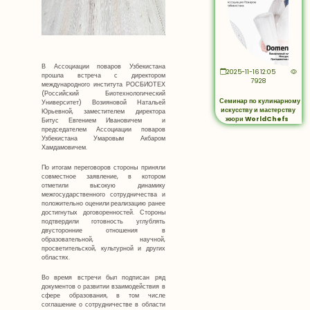
В Ассоциации поваров Узбекистана
2025-11-16 12:05
прошла встреча с директором
7928
международного института РОСБИОТЕХ
(Российский Биотехнологический
Семинар по кулинарному
Университет) Возияновой Натальей
искусству и мастерству
Юрьевной, заместителем директора
жюри WorldChefs
Битус Евгением Ивановичем и
председателем Ассоциации поваров
Узбекистана Умаровым Акбаром
Хамдамовичем.
По итогам переговоров стороны приняли
совместное заявление, в котором
отметили высокую динамику
межгосударственного сотрудничества и
положительно оценили реализацию ранее
достигнутых договоренностей. Стороны
подтвердили готовность углублять
двусторонние отношения в
образовательной, научной,
просветительской, культурной и других
областях.
Во время встречи был подписан ряд
документов о развитии взаимодействия в
сфере образования, в том числе
соглашение о сотрудничестве в области