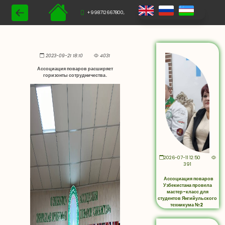
+998712667800,
2023-09-21 18:10
4031
Ассоциация поваров расширяет
горизонты сотрудничества.
2026-07-11 12:50
391
Ассоциация поваров
Узбекистана провела
мастер-класс для
студентов Янгийульского
техникума №2