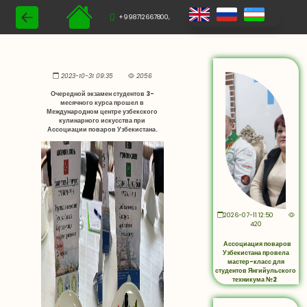
+998712667800,
2023-10-31 09:35
2056
Очередной экзамен студентов 3-
месячного курса прошел в
Международном центре узбекского
кулинарного искусства при
Ассоциации поваров Узбекистана.
2026-07-11 12:50
420
Ассоциация поваров
Узбекистана провела
мастер-класс для
студентов Янгийульского
техникума №2