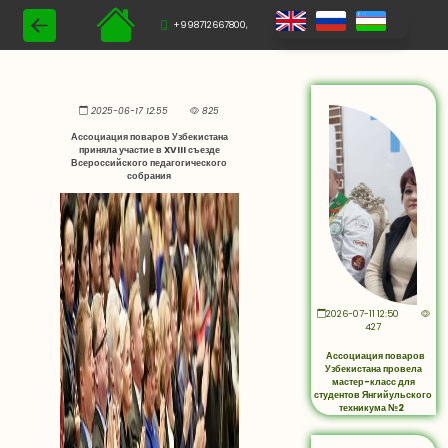
+998712667800,
2025-06-17 12:55
825
Ассоциация поваров Узбекистана
приняла участие в XVIII съезде
Всероссийского педагогического
собрания
2026-07-11 12:50
427
Ассоциация поваров
Узбекистана провела
мастер-класс для
студентов Янгийульского
техникума №2