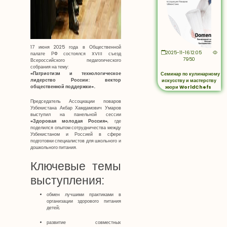
17 июня 2025 года в Общественной
2025-11-16 12:05
палате РФ состоялся XVIII съезд
7950
Всероссийского педагогического
собрания на тему:
«Патриотизм и технологическое
Семинар по кулинарному
лидерство России: вектор
искусству и мастерству
общественной поддержки».
жюри WorldChefs
Председатель Ассоциации поваров
Узбекистана Акбар Хамдамович Умаров
выступил на панельной сессии
«Здоровая молодая Россия»
, где
поделился опытом сотрудничества между
Узбекистаном и Россией в сфере
подготовки специалистов для школьного и
дошкольного питания.
Ключевые темы
выступления:
обмен лучшими практиками в
организации здорового питания
детей;
развитие совместных